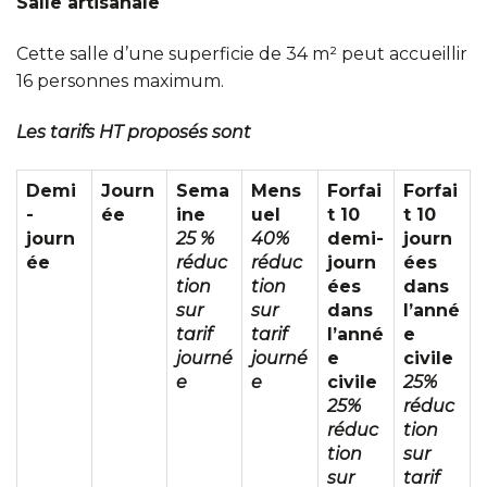
Salle artisanale
Cette salle d’une superficie de 34 m² peut accueillir
16 personnes maximum.
Les tarifs HT proposés sont
Demi
Journ
Sema
Mens
Forfai
Forfai
-
ée
ine
uel
t 10
t 10
journ
25 %
40%
demi-
journ
ée
réduc
réduc
journ
ées
tion
tion
ées
dans
sur
sur
dans
l’anné
tarif
tarif
l’anné
e
journé
journé
e
civile
e
e
civile
25%
25%
réduc
réduc
tion
tion
sur
sur
tarif