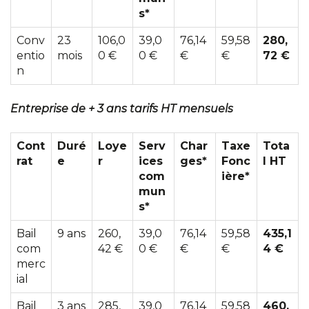
s*
Conv
23
106,0
39,0
76,14
59,58
280,
entio
mois
0 €
0 €
€
€
72 €
n
Entreprise de + 3 ans tarifs HT mensuels
Cont
Duré
Loye
Serv
Char
Taxe
Tota
rat
e
r
ices
ges*
Fonc
l HT
com
ière*
mun
s*
Bail
9 ans
260,
39,0
76,14
59,58
435,1
com
42 €
0 €
€
€
4 €
merc
ial
Bail
3 ans
285,
39,0
76,14
59,58
460,