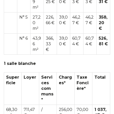
9
25 €
0 €
3 €
3 €
31 €
m²
N° 5
27,2
226,
39,0
46,2
46,2
358,
0
66 €
0 €
7 €
7 €
20
m²
€
N° 6
43,9
366,
39,0
60,7
60,7
526,
6
33
0 €
4 €
4 €
81 €
m²
€
1 salle blanche
Super
Loyer
Servi
Charg
Taxe
Total
ficie
ces
es*
Fonci
com
ère*
muns
*
68,30
711,47
/
256,00
70,00
1 037,