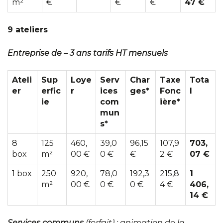
m²
€
€
€
47 €
9 ateliers
Entreprise de – 3 ans tarifs HT mensuels
Ateli
Sup
Loye
Serv
Char
Taxe
Tota
er
erfic
r
ices
ges*
Fonc
l
ie
com
ière*
mun
s*
8
125
460,
39,0
96,15
107,9
703,
box
m²
00 €
0 €
€
2 €
07 €
1 box
250
920,
78,0
192,3
215,8
1
m²
00 €
0 €
0 €
4 €
406,
14 €
Services communs
(forfait) : animation de la