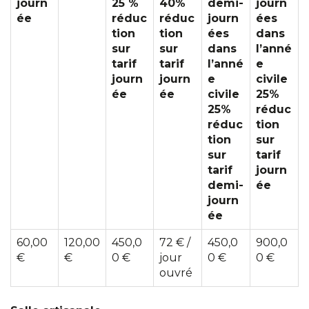
journ
25 %
40%
demi-
journ
ée
réduc
réduc
journ
ées
tion
tion
ées
dans
sur
sur
dans
l’anné
tarif
tarif
l’anné
e
journ
journ
e
civile
ée
ée
civile
25%
25%
réduc
réduc
tion
tion
sur
sur
tarif
tarif
journ
demi-
ée
journ
ée
60,00
120,00
450,0
72 € /
450,0
900,0
€
€
0 €
jour
0 €
0 €
ouvré