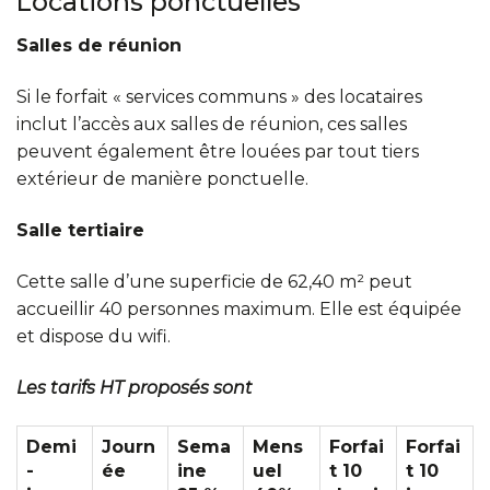
Locations ponctuelles
Salles de réunion
Si le forfait « services communs » des locataires
inclut l’accès aux salles de réunion, ces salles
peuvent également être louées par tout tiers
extérieur de manière ponctuelle.
Salle tertiaire
Cette salle d’une superficie de 62,40 m² peut
accueillir 40 personnes maximum. Elle est équipée
et dispose du wifi.
Les tarifs HT proposés sont
Demi
Journ
Sema
Mens
Forfai
Forfai
-
ée
ine
uel
t 10
t 10