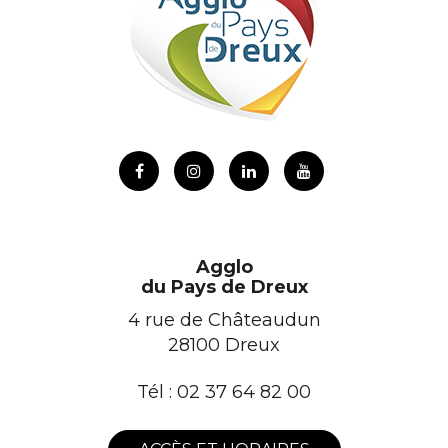
Lien
Lien
Lien
Lien
vers
vers
vers
vers
le
le
le
la
compte
compte
compte
chaîne
Agglo
Facebook
Instagram
Linkedin
Youtube
du Pays de Dreux
4 rue de Châteaudun
28100 Dreux
Tél :
02 37 64 82 00