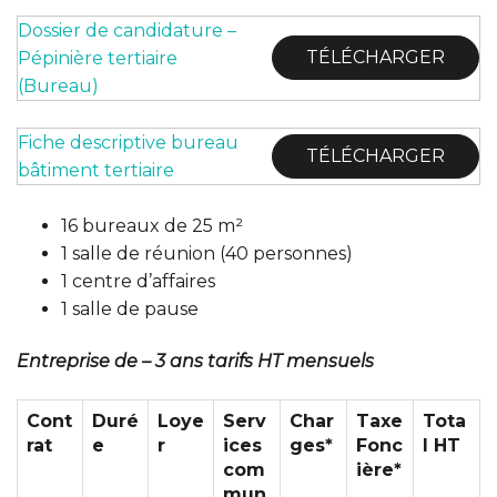
Dossier de candidature –
TÉLÉCHARGER
Pépinière tertiaire
(Bureau)
Fiche descriptive bureau
TÉLÉCHARGER
bâtiment tertiaire
16 bureaux de 25 m²
1 salle de réunion (40 personnes)
1 centre d’affaires
1 salle de pause
Entreprise de – 3 ans tarifs HT mensuels
Cont
Duré
Loye
Serv
Char
Taxe
Tota
rat
e
r
ices
ges*
Fonc
l HT
com
ière*
mun