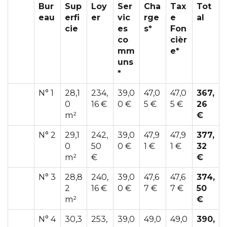
Bur
Sup
Loy
Ser
Cha
Tax
Tot
eau
erfi
er
vic
rge
e
al
cie
es
s*
Fon
co
cièr
mm
e*
uns
*
N° 1
28,1
234,
39,0
47,0
47,0
367,
0
16 €
0 €
5 €
5 €
26
m²
€
N° 2
29,1
242,
39,0
47,9
47,9
377,
0
50
0 €
1 €
1 €
32
m²
€
€
N° 3
28,8
240,
39,0
47,6
47,6
374,
2
16 €
0 €
7 €
7 €
50
m²
€
N° 4
30,3
253,
39,0
49,0
49,0
390,