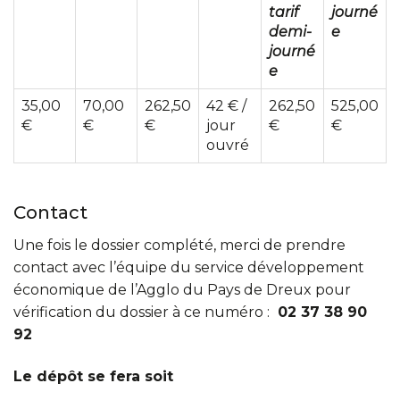
tarif
journé
demi-
e
journé
e
35,00
70,00
262,50
42 € /
262,50
525,00
€
€
€
jour
€
€
ouvré
Contact
Une fois le dossier complété, merci de prendre
contact avec l’équipe du service développement
économique de l’Agglo du Pays de Dreux pour
vérification du dossier à ce numéro :
02 37 38 90
92
Le dépôt se fera soit