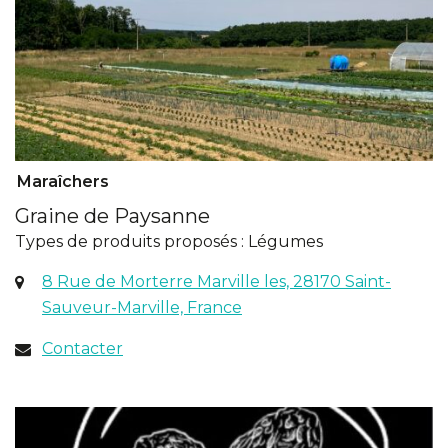
Maraîchers
Graine de Paysanne
Types de produits proposés : Légumes
8 Rue de Morterre Marville les, 28170 Saint-
(ouverture
Sauveur-Marville, France
dans
Contacter
un
nouvel
onglet)