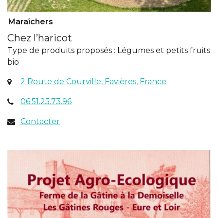
Maraîchers
Chez l’haricot
Type de produits proposés : Légumes et petits fruits
bio
(ouverture
2 Route de Courville, Favières, France
dans
06.51.25.73.96
un
nouvel
Contacter
onglet)