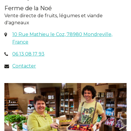
Ferme de la Noé
Vente directe de fruits, légumes et viande
d'agneaux
10 Rue Mathieu le Coz, 78980 Mondreville,
(ouverture
France
dans
06 13 08 17 93
un
nouvel
Contacter
onglet)