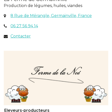
Production de légumes, huiles, viandes
(ouvertur
8 Rue de Mérangle, Germainville, France
dans
06 27 56 94 14
un
nouvel
Contacter
onglet)
Eleveurs-producteurs