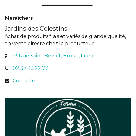
Maraîchers
Jardins des Célestins
Achat de produits frais et variés de grande qualité,
en vente directe chez le producteur
(ouverture
13 Rue Saint-Benoît, Broue, France
dans
02 37 43 22 77
un
nouvel
Contacter
onglet)