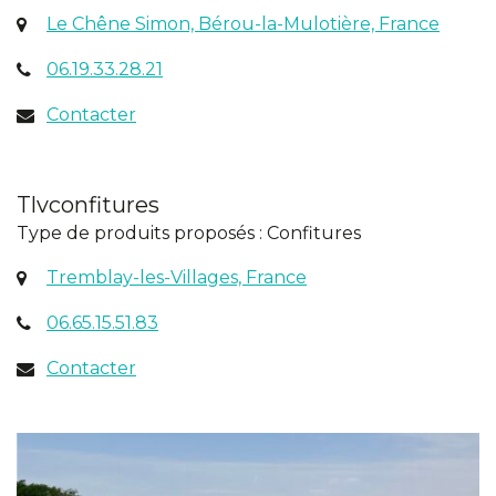
(ouve
Le Chêne Simon, Bérou-la-Mulotière, France
dans
06.19.33.28.21
un
nouve
Contacter
onglet
Tlvconfitures
Type de produits proposés : Confitures
(ouverture
Tremblay-les-Villages, France
dans
06.65.15.51.83
un
nouvel
Contacter
onglet)