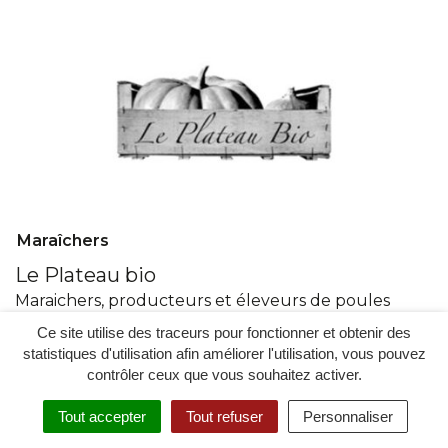
Maraîchers
Le Plateau bio
Maraichers, producteurs et éleveurs de poules
pondeuses
Ce site utilise des traceurs pour fonctionner et obtenir des
statistiques d'utilisation afin améliorer l'utilisation, vous pouvez
(ouve
14 Rue des Ereux, Le Boullay-Mivoye, France
contrôler ceux que vous souhaitez activer.
dans
06 72 44 56 18
un
Tout accepter
Tout refuser
Personnaliser
nouve
Contacter