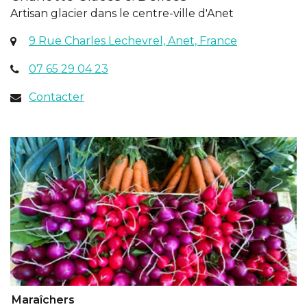
Artisan glacier dans le centre-ville d'Anet
(ouverture
9 Rue Charles Lechevrel, Anet, France
dans
07 65 29 04 23
un
nouvel
Contacter
onglet)
Maraîchers