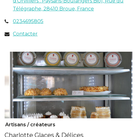
d'Orvilliers : Paysans-Boulangers Bio), Rue du
(ouverture
Télégraphe, 28410 Broue, France
dans
0234695805
un
nouvel
Contacter
onglet)
Artisans / créateurs
Charlotte Glaces & Délices