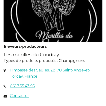
Eleveurs-producteurs
Les morilles du Coudray
Types de produits proposés : Champignons
1 Impasse des Saules, 28170 Saint-Ange-et-
(ouverture
Torçay, France
dans
06.17.35.43.95
un
nouvel
Contacter
onglet)