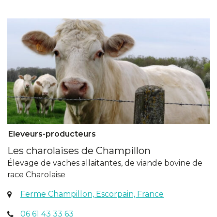
onglet)
Eleveurs-producteurs
Les charolaises de Champillon
Élevage de vaches allaitantes, de viande bovine de
race Charolaise
(ouverture
Ferme Champillon, Escorpain, France
dans
06 61 43 33 63