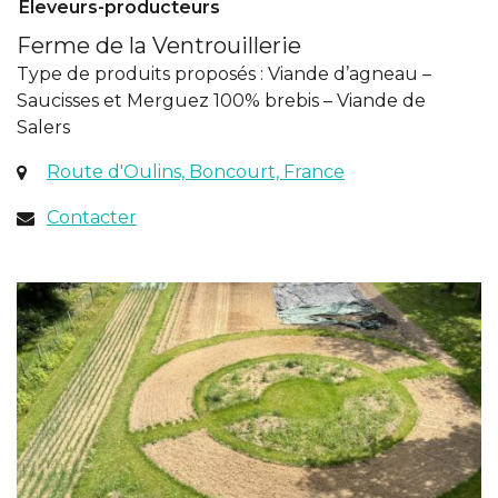
Eleveurs-producteurs
Ferme de la Ventrouillerie
Type de produits proposés : Viande d’agneau –
Saucisses et Merguez 100% brebis – Viande de
Salers
(ouverture
Route d'Oulins, Boncourt, France
dans
Contacter
un
nouvel
onglet)