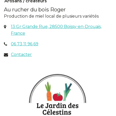
Artisans / créateurs
Au rucher du bois Roger
Production de miel local de plusieurs variétés
13 Gr Grande Rue, 28500 Boissy-en-Drouais,
(ouverture
France
dans
06 73 11 96 69
un
nouvel
Contacter
onglet)