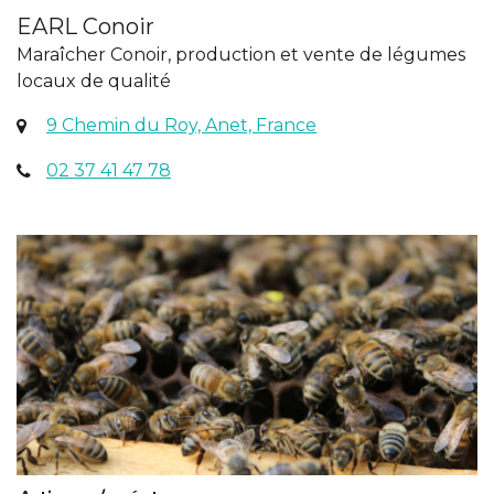
EARL Conoir
Maraîcher Conoir, production et vente de légumes
locaux de qualité
(ouverture
9 Chemin du Roy, Anet, France
dans
02 37 41 47 78
un
nouvel
onglet)