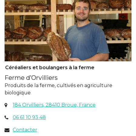
Céréaliers et boulangers à la ferme
Ferme d’Orvilliers
Produits de la ferme, cultivés en agriculture
biologique
(ouverture
184 Orvilliers, 28410 Broue, France
dans
06 61 10 93 48
un
nouvel
Contacter