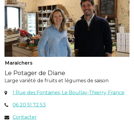
Maraîchers
Le Potager de Diane
Large variété de fruits et légumes de saison
(ou
1 Rue des Fontaines, Le Boullay-Thierry, France
dan
06 20 51 72 53
un
nou
Contacter
ong