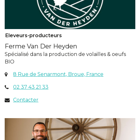
Eleveurs-producteurs
Ferme Van Der Heyden
Spécialisé dans la production de volailles & oeufs
BIO
(ouverture
8 Rue de Senarmont, Broue, France
dans
02 37 43 21 33
un
nouvel
Contacter
onglet)