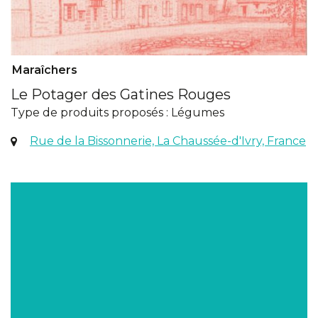
Maraîchers
Le Potager des Gatines Rouges
Type de produits proposés : Légumes
(o
Rue de la Bissonnerie, La Chaussée-d'Ivry, France
d
u
n
on