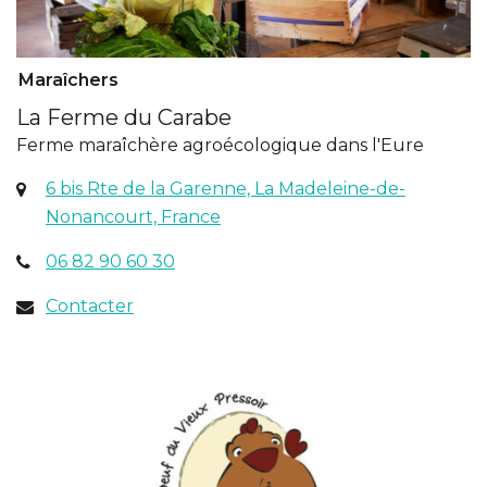
Maraîchers
La Ferme du Carabe
Ferme maraîchère agroécologique dans l'Eure
6 bis Rte de la Garenne, La Madeleine-de-
(ouverture
Nonancourt, France
dans
06 82 90 60 30
un
nouvel
Contacter
onglet)