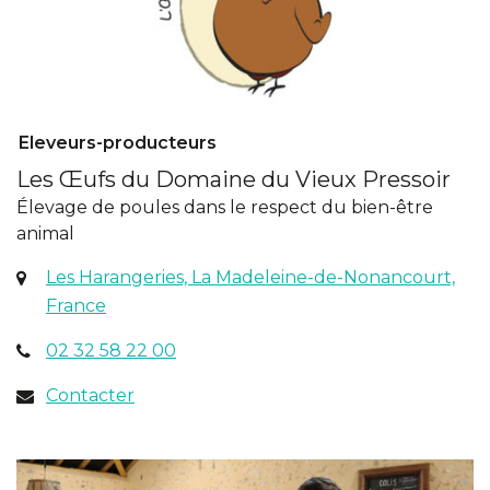
Eleveurs-producteurs
Les Œufs du Domaine du Vieux Pressoir
Élevage de poules dans le respect du bien-être
animal
Les Harangeries, La Madeleine-de-Nonancourt,
(ouverture
France
dans
02 32 58 22 00
un
nouvel
Contacter
onglet)