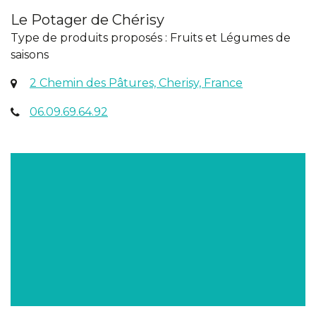
Le Potager de Chérisy
Type de produits proposés : Fruits et Légumes de
saisons
(ouverture
2 Chemin des Pâtures, Cherisy, France
dans
06.09.69.64.92
un
nouvel
onglet)