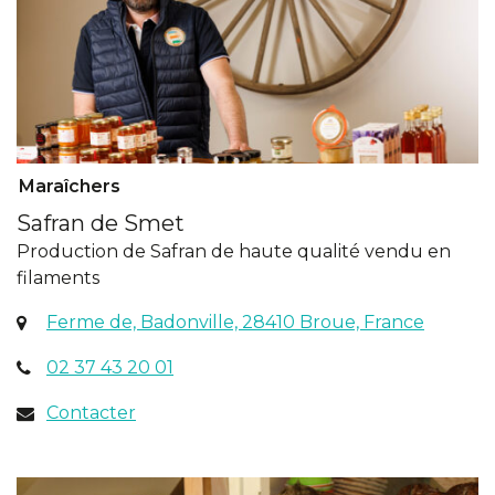
Maraîchers
Safran de Smet
Production de Safran de haute qualité vendu en
filaments
(ouvert
Ferme de, Badonville, 28410 Broue, France
dans
02 37 43 20 01
un
nouvel
Contacter
onglet)