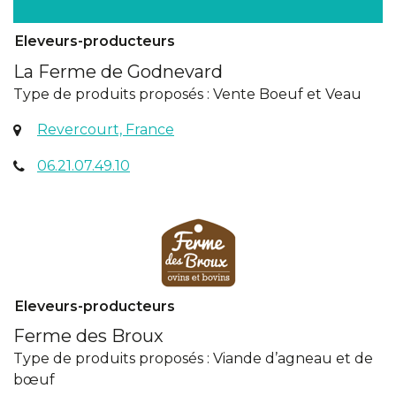
Eleveurs-producteurs
La Ferme de Godnevard
Type de produits proposés : Vente Boeuf et Veau
(ouverture
Revercourt, France
dans
06.21.07.49.10
un
nouvel
onglet)
Eleveurs-producteurs
Ferme des Broux
Type de produits proposés : Viande d’agneau et de
bœuf