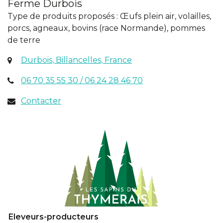
Ferme Durbois
Type de produits proposés : Œufs plein air, volailles,
porcs, agneaux, bovins (race Normande), pommes
de terre
(ouverture
Durbois, Billancelles, France
dans
06 70 35 55 30 / 06 24 28 46 70
un
nouvel
Contacter
onglet)
Eleveurs-producteurs