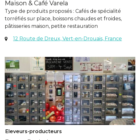
Maison & Café Varela
Type de produits proposés : Cafés de spécialité
torréfiés sur place, boissons chaudes et froides,
pâtisseries maison, petite restauration
(ouver
12 Route de Dreux, Vert-en-Drouais, France
dans
un
nouvel
onglet
Eleveurs-producteurs