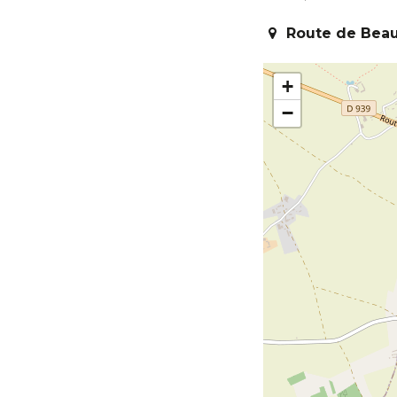
Route de Beau
+
−