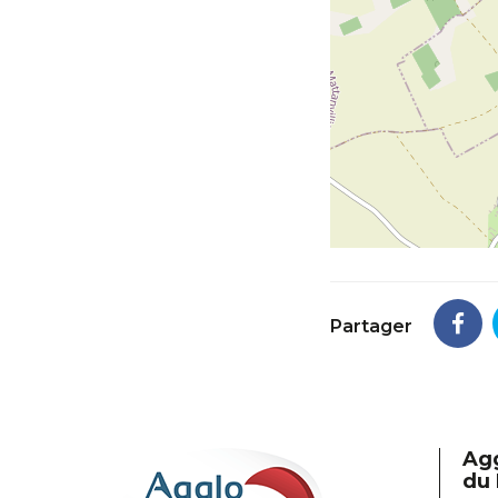
Partager
Ag
du 