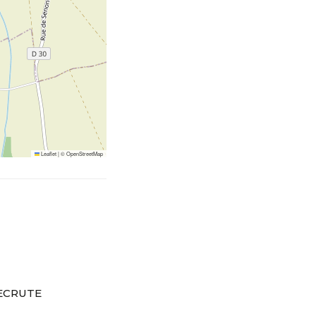
Leaflet
|
©
OpenStreetMap
RECRUTE