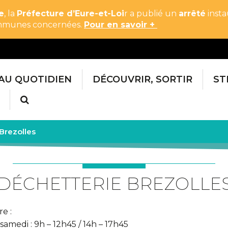
e
, la
Préfecture d’Eure-et-Loi
r a publié un
arrêté
insta
communes concernées.
Pour en savoir +
AU QUOTIDIEN
DÉCOUVRIR, SORTIR
ST
RECHERCHE
Brezolles
DÉCHETTERIE BREZOLLE
e :
samedi : 9h – 12h45 / 14h – 17h45