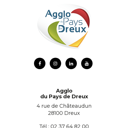
Lien
Lien
Lien
Lien
vers
vers
vers
vers
le
le
le
la
compte
compte
compte
chaîne
Agglo
Facebook
Instagram
Linkedin
Youtube
du Pays de Dreux
4 rue de Châteaudun
28100 Dreux
Tél :
02 37 64 82 00